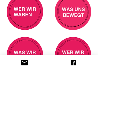
KULTURHAUS HELFEREI
Kirchgasse 13
CH-8001 Zürich
Telefon
+41 (0)44 250 66 00
betrieb@kulturhaus-helferei.ch
Datenschutz