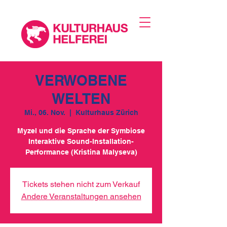
VERWOBENE
WELTEN
Mi., 06. Nov.
  |  
Kulturhaus Zürich
Myzel und die Sprache der Symbiose
Interaktive Sound-Installation-
Performance (Kristina Malyseva)
Tickets stehen nicht zum Verkauf
Andere Veranstaltungen ansehen