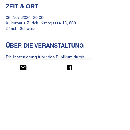
ZEIT & ORT
06. Nov. 2024, 20:00
Kulturhaus Zürich, Kirchgasse 13, 8001
Zürich, Schweiz
ÜBER DIE VERANSTALTUNG
Die Inszenierung führt das Publikum durch 
eine interaktive und immersive Erfahrung, 
die nach einer gemeinsamen Sprache 
zwischen Menschen und Myzelien sucht.
KULTURHAUS HELFEREI
Kirchgasse 13
CH-8001 Zürich
Telefon
+41 (0)44 250 66 00
betrieb@kulturhaus-helferei.ch