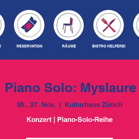
M
RESERVATION
RÄUME
BISTRO HELFEREI
! Piano Solo: Myslaure
Mi., 27. Nov.
  |  
Kulturhaus Zürich
Konzert | Piano-Solo-Reihe