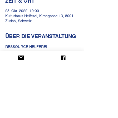
ZEIT & ORT
25. Okt. 2022, 19:00
Kulturhaus Helferei, Kirchgasse 13, 8001
Zürich, Schweiz
ÜBER DIE VERANSTALTUNG
RESSOURCE HELFEREI

SAO ASSOCIATION // FRAUEN AUF DER 
KULTURHAUS HELFEREI
Kirchgasse 13
CH-8001 Zürich
Telefon
+41 (0)44 250 66 00
betrieb@kulturhaus-helferei.ch