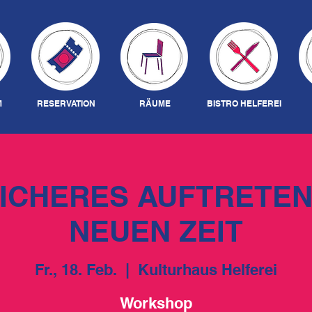
M
RESERVATION
RÄUME
BISTRO HELFEREI
ICHERES AUFTRETEN 
NEUEN ZEIT
Fr., 18. Feb.
  |  
Kulturhaus Helferei