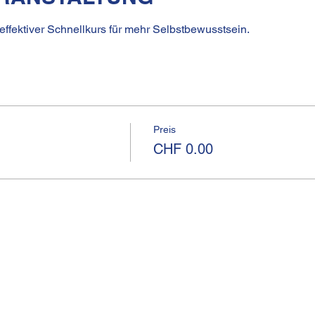
 effektiver Schnellkurs für mehr Selbstbewusstsein.
Preis
CHF 0.00
I
Kirchgasse 13
Telef