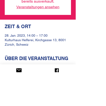
bereits ausverkauft.
Veranstaltungen ansehen
ZEIT & ORT
28. Jan. 2023, 14:00 – 17:00
Kulturhaus Helferei, Kirchgasse 13, 8001
Zürich, Schweiz
ÜBER DIE VERANSTALTUNG
Wie kann ich meinem Gegenüber 
empathisch begegnen und mir dabei treu 
bleiben? Auch bei 
Meinungsverschiedenheiten und Konflikten?
KULTURHAUS HELFEREI