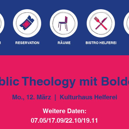
M
RESERVATION
RÄUME
BISTRO HELFEREI
blic Theology mit Bold
Mo., 12. März
  |  
Kulturhaus Helferei
Weitere Daten:
07.05/17.09/22.10/19.11