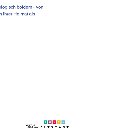
ogisch boldern» von 
 ihrer Heimat als 
on +41 (0)44 250 66 00
eb@kulturhaus-helferei.ch
essum