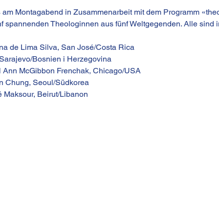
s am Montagabend in Zusammenarbeit mit dem Programm «theol
f spannenden Theologinnen aus fünf Weltgegenden. Alle sind in
ina de Lima Silva, San José/Costa Rica
, Sarajevo/Bosnien i Herzegovina
ol Ann McGibbon Frenchak, Chicago/USA
n Chung, Seoul/Südkorea
 Maksour, Beirut/Libanon 
I
Kirchgasse 13
Telef
CH-8001 Zürich
betri
Impr