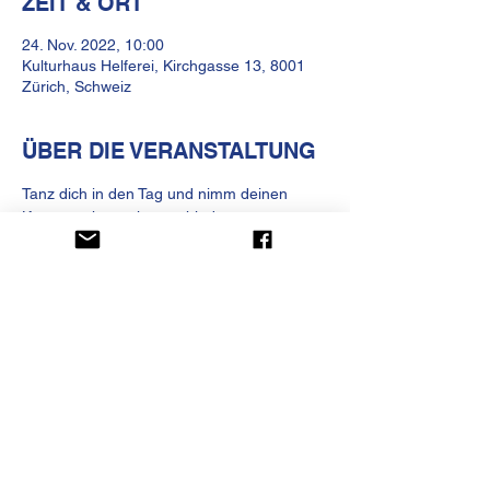
ZEIT & ORT
24. Nov. 2022, 10:00
Kulturhaus Helferei, Kirchgasse 13, 8001
Zürich, Schweiz
ÜBER DIE VERANSTALTUNG
Tanz dich in den Tag und nimm deinen 
Körper wahr – mit verschiedenen 
improvisatorischen Anleitungen und 
Körperübungen.
KULTURHAUS HELFEREI
Kirchgasse 13
CH-8001 Zürich
Telefon
+41 (0)44 250 66 00
betrieb@kulturhaus-helferei.ch