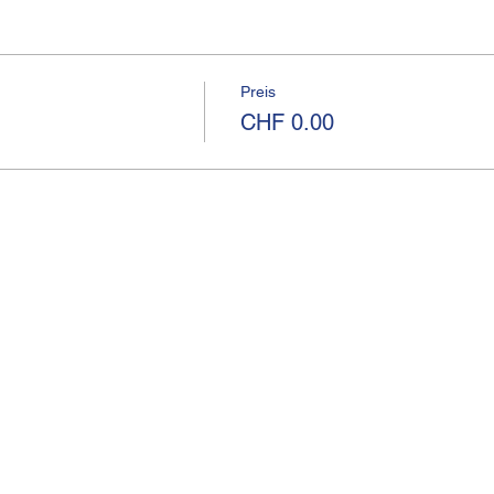
Preis
CHF 0.00
I
Kirchgasse 13
Telef
CH-8001 Zürich
betri
Impr