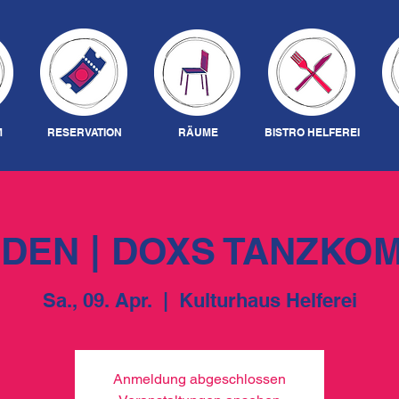
M
RESERVATION
RÄUME
BISTRO HELFEREI
DEN | DOXS TANZKO
Sa., 09. Apr.
  |  
Kulturhaus Helferei
Anmeldung abgeschlossen