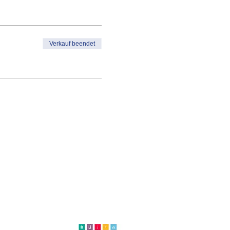
Verkauf beendet
on +41 (0)44 250 66 00
eb@kulturhaus-helferei.ch
essum