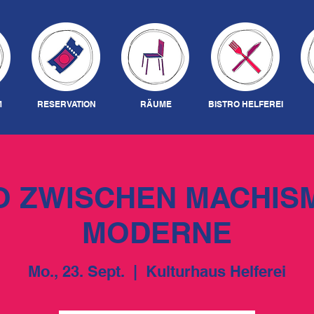
M
RESERVATION
RÄUME
BISTRO HELFEREI
O ZWISCHEN MACHIS
MODERNE
Mo., 23. Sept.
  |  
Kulturhaus Helferei