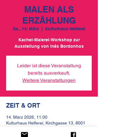
MALEN ALS
ERZÄHLUNG
Sa., 14. März
  |  
Kulturhaus Helferei
Kachel-Malerei-Workshop zur
Ausstellung von Inês Bordonhos
Leider ist diese Veranstaltung
bereits ausverkauft.
Weitere Veranstaltungen
ZEIT & ORT
14. März 2026, 11:00
Kulturhaus Helferei, Kirchgasse 13, 8001
Zürich, Schweiz