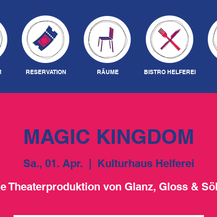
M
RESERVATION
RÄUME
BISTRO HELFEREI
MAGIC KINGDOM
Sa., 01. Apr.
  |  
Kulturhaus Helferei
e Theaterproduktion von Glanz, Gloss & S