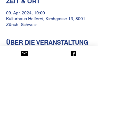
ZEIT & ORT
09. Apr. 2024, 19:00
Kulturhaus Helferei, Kirchgasse 13, 8001
Zürich, Schweiz
ÜBER DIE VERANSTALTUNG
Generationenübergreifende Erzählwerkstatt
KULTURHAUS HELFEREI
Kirchgasse 13
CH-8001 Zürich
Telefon
+41 (0)44 250 66 00
betrieb@kulturhaus-helferei.ch
Datenschutz
Impressum