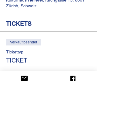
Kulturhaus Helferei, Kirchgasse 13, 8001
Zürich, Schweiz
TICKETS
Verkauf beendet
Tickettyp
TICKET
Preis
CHF 10.00
KULTURHAUS HELFEREI
Kirchgasse 13
CH-8001 Zürich