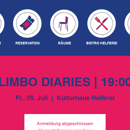
M
RESERVATION
RÄUME
BISTRO HELFEREI
LIMBO DIARIES | 19:0
Fr., 09. Juli
  |  
Kulturhaus Helferei
Anmeldung abgeschlossen