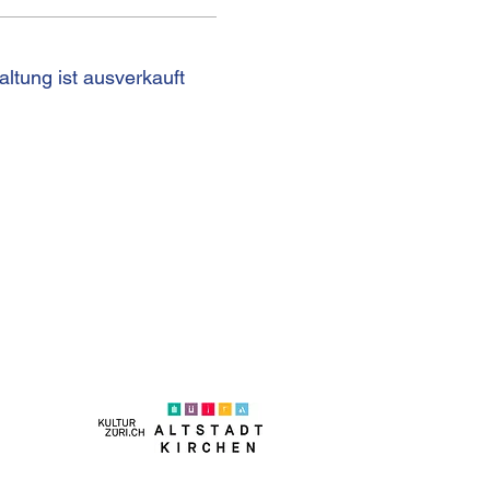
altung ist ausverkauft
on +41 (0)44 250 66 00
eb@kulturhaus-helferei.ch
essum
nschutz