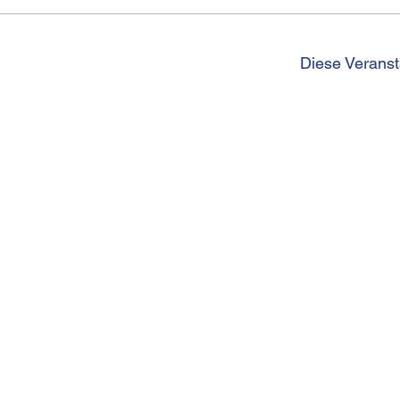
Diese Veranst
I
Kirchgasse 13
Telef
CH-8001 Zürich
betri
Impr
Date