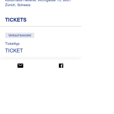
Kulturhaus Helferei, Kirchgasse 13, 8001
Zürich, Schweiz
TICKETS
Verkauf beendet
Tickettyp
TICKET
Preis
CHF 10.00
KULTURHAUS HELFEREI
Kirchgasse 13
CH-8001 Zürich