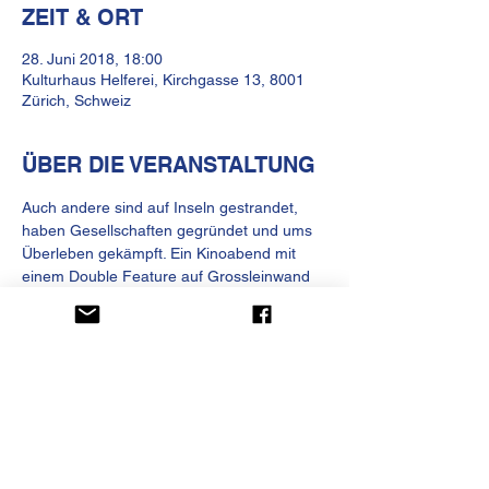
ZEIT & ORT
28. Juni 2018, 18:00
Kulturhaus Helferei, Kirchgasse 13, 8001
Zürich, Schweiz
ÜBER DIE VERANSTALTUNG
Auch andere sind auf Inseln gestrandet, 
haben Gesellschaften gegründet und ums 
Überleben gekämpft. Ein Kinoabend mit 
einem Double Feature auf Grossleinwand 
und ausgewählten poetischen-amüsanten 
Filmen im Insel Institut. 
Eintritt frei.
www.insel-institut.org
KULTURHAUS HELFEREI
Kirchgasse 13