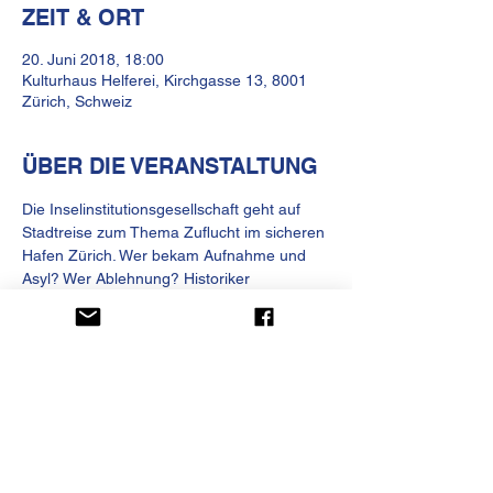
ZEIT & ORT
20. Juni 2018, 18:00
Kulturhaus Helferei, Kirchgasse 13, 8001
Zürich, Schweiz
ÜBER DIE VERANSTALTUNG
Die Inselinstitutionsgesellschaft geht auf 
Stadtreise zum Thema Zuflucht im sicheren 
Hafen Zürich. Wer bekam Aufnahme und 
Asyl? Wer Ablehnung? Historiker 
Johnathan Pärli erzählt Geschichten vom 
Fliehen, Ankommen und Bleiben. 
Eintritt frei.
www.inselinstitut.org
KULTURHAUS HELFEREI
Kirchgasse 13