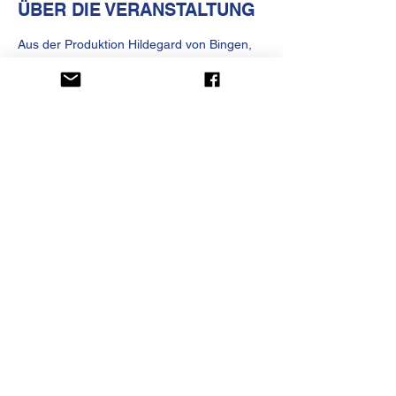
ÜBER DIE VERANSTALTUNG
Aus der Produktion Hildegard von Bingen, 
die 2023 im Kulturhaus Helferei 
uraufgeführt wurde, ist eine Vinyl 
entstanden. Die Edition erscheint beim 
Zürcher Label Czarnagora und wurde in 
Koproduktion von Nils Amadeus Lange und 
Elise Lammert realisiert. Live-Konzert in 
der Originalbesetzung von Catherine 
Schroeder und Mario Espinoza!
KULTURHAUS HELFEREI
Kirchgasse 13
CH-8001 Zürich
Telefon
+41 (0)44 250 66 00
betrieb@kulturhaus-helferei.ch