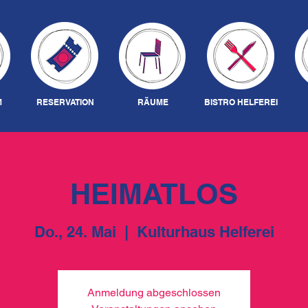
M
RESERVATION
RÄUME
BISTRO HELFEREI
HEIMATLOS
Do., 24. Mai
  |  
Kulturhaus Helferei
Anmeldung abgeschlossen