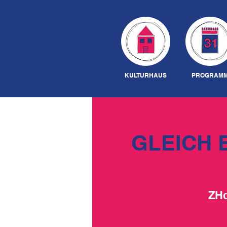
KULTURHAUS
PROGRAM
GLEICH 
ZHd