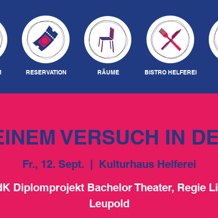
M
RESERVATION
RÄUME
BISTRO HELFEREI
EINEM VERSUCH IN D
Fr., 12. Sept.
  |  
Kulturhaus Helferei
K Diplomprojekt Bachelor Theater, Regie Li
Leupold