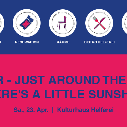
M
RESERVATION
RÄUME
BISTRO HELFEREI
 - JUST AROUND TH
RE'S A LITTLE SUNS
Sa., 23. Apr.
  |  
Kulturhaus Helferei