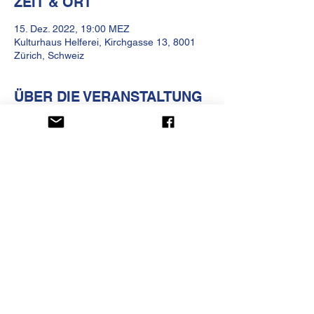
ZEIT & ORT
15. Dez. 2022, 19:00 MEZ
Kulturhaus Helferei, Kirchgasse 13, 8001
Zürich, Schweiz
ÜBER DIE VERANSTALTUNG
Vorträge und Diskussionen
KULTURHAUS HELFEREI
Kirchgasse 13
CH-8001 Zürich
Telefon
+41 (0)44 250 66 00
betrieb@kulturhaus-helferei.ch
Datenschutz
Impressum