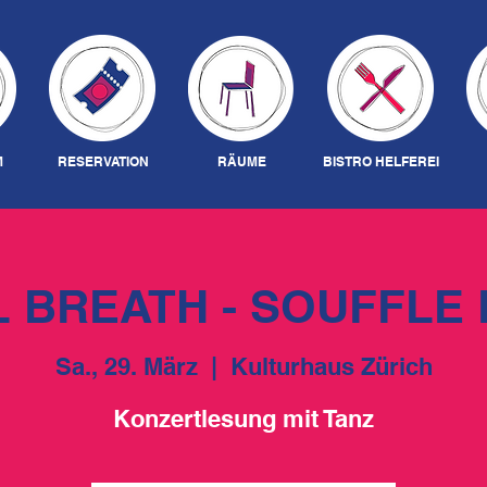
M
RESERVATION
RÄUME
BISTRO HELFEREI
L BREATH - SOUFFLE 
Sa., 29. März
  |  
Kulturhaus Zürich
Konzertlesung mit Tanz