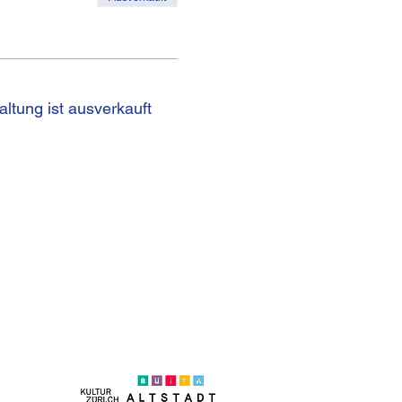
altung ist ausverkauft
on +41 (0)44 250 66 00
eb@kulturhaus-helferei.ch
essum