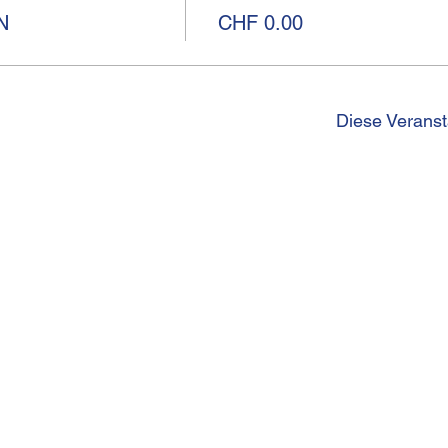
N
CHF 0.00
Diese Veranst
I
Kirchgasse 13
Telef
CH-8001 Zürich
betri
Impr