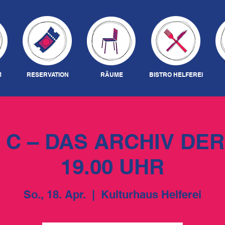
M
RESERVATION
RÄUME
BISTRO HELFEREI
 C – DAS ARCHIV DER
19.00 UHR
So., 18. Apr.
  |  
Kulturhaus Helferei