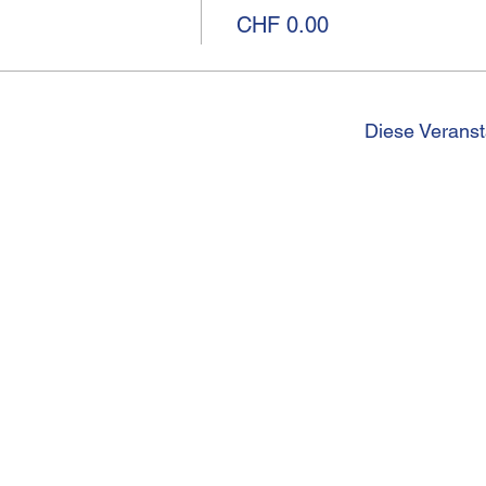
CHF 0.00
Diese Veranst
I
Kirchgasse 13
Telef
CH-8001 Zürich
betri
Impr