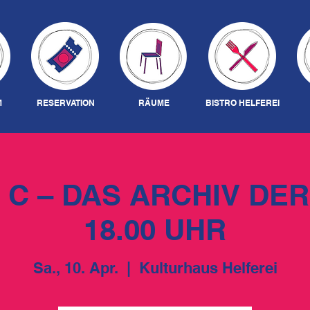
M
RESERVATION
RÄUME
BISTRO HELFEREI
 C – DAS ARCHIV DER
18.00 UHR
Sa., 10. Apr.
  |  
Kulturhaus Helferei