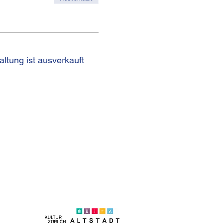
altung ist ausverkauft
on +41 (0)44 250 66 00
eb@kulturhaus-helferei.ch
essum