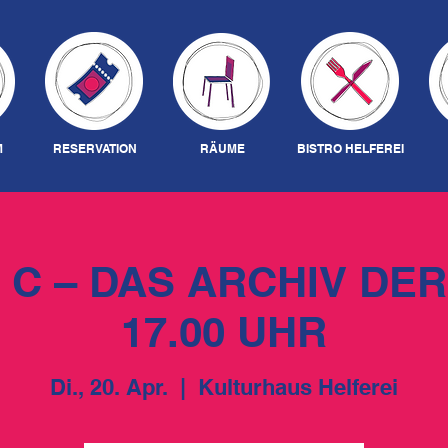
M
RESERVATION
RÄUME
BISTRO HELFEREI
 C – DAS ARCHIV DER
17.00 UHR
Di., 20. Apr.
  |  
Kulturhaus Helferei