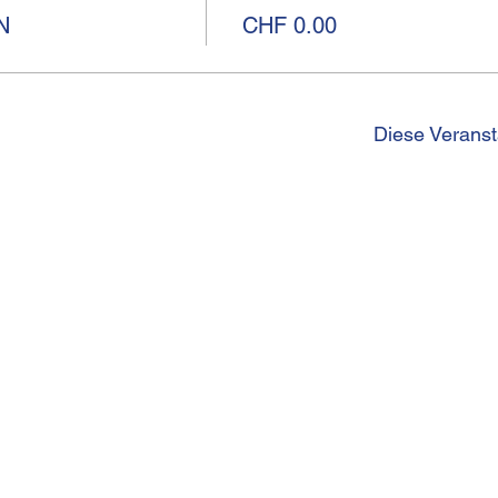
N
CHF 0.00
Diese Veranst
I
Kirchgasse 13
Telef
CH-8001 Zürich
betri
Impr