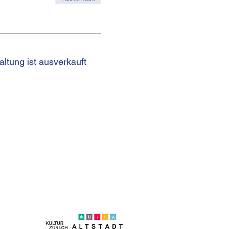
altung ist ausverkauft
on +41 (0)44 250 66 00
eb@kulturhaus-helferei.ch
essum