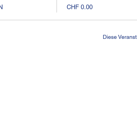
N
CHF 0.00
Diese Veranst
I
Kirchgasse 13
Telef
CH-8001 Zürich
betri
Impr