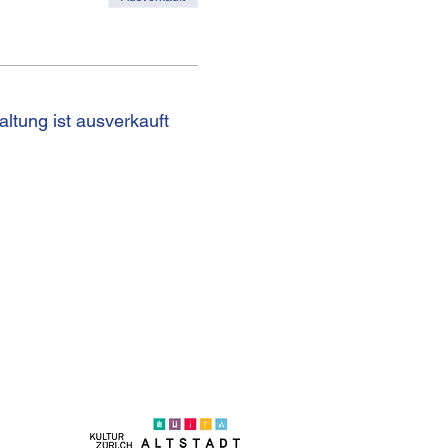
altung ist ausverkauft
on +41 (0)44 250 66 00
eb@kulturhaus-helferei.ch
essum