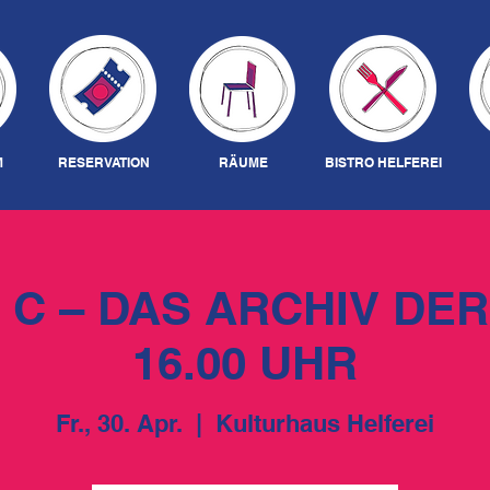
M
RESERVATION
RÄUME
BISTRO HELFEREI
 C – DAS ARCHIV DER
16.00 UHR
Fr., 30. Apr.
  |  
Kulturhaus Helferei