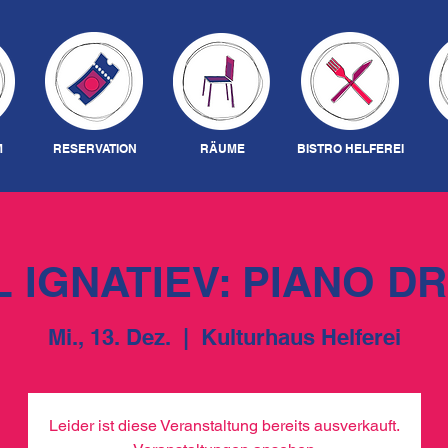
M
RESERVATION
RÄUME
BISTRO HELFEREI
L IGNATIEV: PIANO D
Mi., 13. Dez.
  |  
Kulturhaus Helferei
Leider ist diese Veranstaltung bereits ausverkauft.