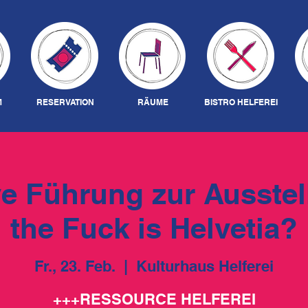
M
RESERVATION
RÄUME
BISTRO HELFEREI
ve Führung zur Ausste
the Fuck is Helvetia?
Fr., 23. Feb.
  |  
Kulturhaus Helferei
+++RESSOURCE HELFEREI