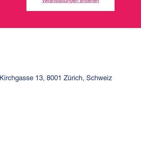
Veranstaltungen ansehen
 Kirchgasse 13, 8001 Zürich, Schweiz
I
Kirchgasse 13
Telef
CH-8001 Zürich
betri