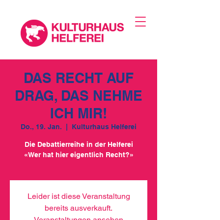
DAS RECHT AUF
DRAG, DAS NEHME
ICH MIR!
Do., 19. Jan.
  |  
Kulturhaus Helferei
Die Debattierreihe in der Helferei
«Wer hat hier eigentlich Recht?»
Leider ist diese Veranstaltung
bereits ausverkauft.
Veranstaltungen ansehen