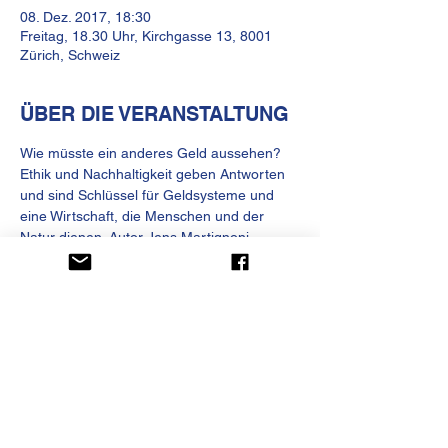
08. Dez. 2017, 18:30
Freitag, 18.30 Uhr, Kirchgasse 13, 8001
Zürich, Schweiz
ÜBER DIE VERANSTALTUNG
Wie müsste ein anderes Geld aussehen? 
Ethik und Nachhaltigkeit geben Antworten 
und sind Schlüssel für Geldsysteme und 
eine Wirtschaft, die Menschen und der 
Natur dienen. Autor Jens Martignoni, 
Ethiker und Nachhaltigkeitsexperte Thomas 
Göbly, Alternativwährungsgründer Isidor 
Wallimann, Moderation Julia Weber.
KULTURHAUS HELFEREI
Kirchgasse 13
CH-8001 Zürich