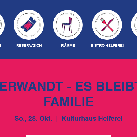
M
RESERVATION
RÄUME
BISTRO HELFEREI
ERWANDT - ES BLEIBT
FAMILIE
So., 28. Okt.
  |  
Kulturhaus Helferei