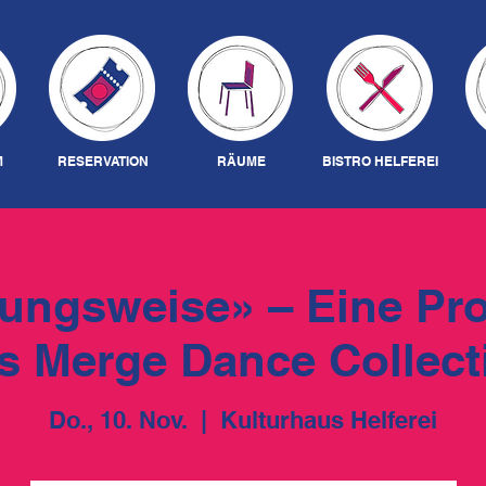
M
RESERVATION
RÄUME
BISTRO HELFEREI
ungsweise» – Eine Pr
s Merge Dance Collect
Do., 10. Nov.
  |  
Kulturhaus Helferei