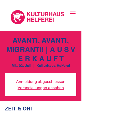
AVANTI, AVANTI,
MIGRANTI! | A U S V
E R K A U F T
Mi., 03. Juli
  |  
Kulturhaus Helferei
Anmeldung abgeschlossen
Veranstaltungen ansehen
ZEIT & ORT