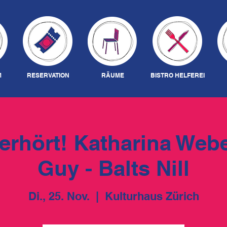
M
RESERVATION
RÄUME
BISTRO HELFEREI
erhört! Katharina Webe
Guy - Balts Nill
Di., 25. Nov.
  |  
Kulturhaus Zürich