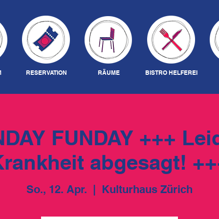
M
RESERVATION
RÄUME
BISTRO HELFEREI
NDAY FUNDAY +++ Lei
Krankheit abgesagt! ++
So., 12. Apr.
  |  
Kulturhaus Zürich