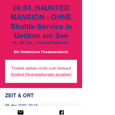
08.04. HAUNTED
MANSION - OHNE
Shuttle-Service in
Uetikon am See
Di., 08. Apr.
  |  
Haunted Mansion
Ein immersives Theatererlebnis
Tickets stehen nicht zum Verkauf
Andere Veranstaltungen ansehen
ZEIT & ORT
08. Apr. 2025, 20:15
Haunted Mansion, Rundiweg 3, 8707